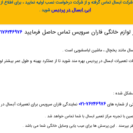
 شرکت ابسال تماس گرفته و از شرکت درخواست نصب اولیه نمایید ، برای اطلاع از
ابی ابسال در پردیس
شوید .
جاز لوازم خانگی فاران سرویس تماس حاصل فرمایید
2176246976
بسال مانند یخچال ، ماشین لباسشویی است .
مات تعمیرات ابسال در پردیس بهره‌ مند شوید تا از عملکرد بهینه و طول عمر بیشتر ل
مشکل شده :
76246976-021
ی از شماره‌ های
نمایندگی فاران سرویس برای تعمیرات آبسال در پ
پرسند . این پرسش‌ ها برای عیب‌ یابی وسایل خانگی شما می‌ باشد .