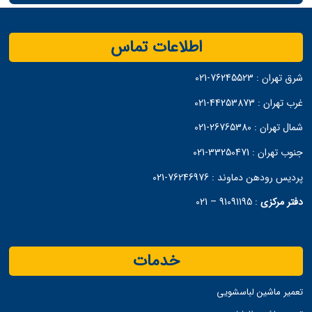
اطلاعات تماس
شرق تهران :
76245523-021
غرب تهران :
44253873-021
شمال تهران :
26765380-021
جنوب تهران :
33250471-021
پردیس رودهن دماوند :
76246976-021
دفتر مرکزی
:
91091195 – 021
خدمات
تعمیر ماشین لباسشویی