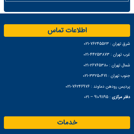
اطلاعات تماس
شرق تهران :
76245523-021
غرب تهران :
44253873-021
شمال تهران :
26765380-021
جنوب تهران :
33250471-021
پردیس رودهن دماوند :
76246976-021
دفتر مرکزی
:
91091195 – 021
خدمات