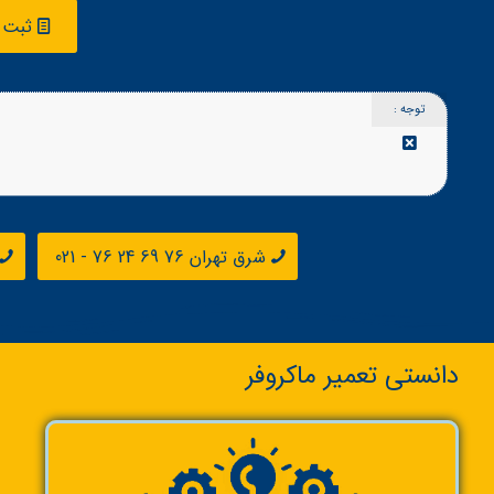
ثبت 
توجه :
شرق تهران 76 69 24 76 - 021
دانستی تعمیر ماکروفر