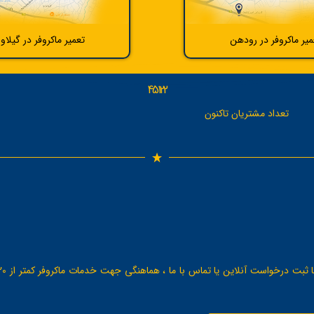
میر ماکروفر در رودهن
تعمیر ماکروفر در گیلاو
45122
تعداد مشتریان تاکنون