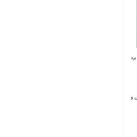
برد
صص و