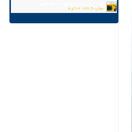
علت خرابی میکروسوئیچ درب لباسشویی...
جولای 30, 2026 - 9:07 ق.ظ