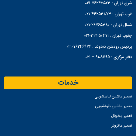
شرق تهران :
76245523-021
غرب تهران :
44253873-021
شمال تهران :
26765380-021
جنوب تهران :
33250471-021
پردیس رودهن دماوند :
76246976-021
دفتر مرکزی
:
91091195 – 021
خدمات
تعمیر ماشین لباسشویی
تعمیر ماشین ظرفشویی
تعمیر یخچال
تعمیر ماکروفر