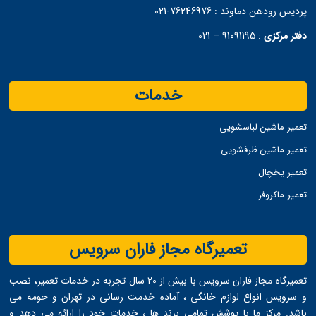
پردیس رودهن دماوند :
76246976-021
دفتر مرکزی
:
91091195 – 021
خدمات
تعمیر ماشین لباسشویی
تعمیر ماشین ظرفشویی
تعمیر یخچال
تعمیر ماکروفر
تعمیرگاه مجاز فاران سرویس
تعمیرگاه مجاز فاران سرویس با بیش از ۲۰ سال تجربه در خدمات تعمیر، نصب
و سرویس انواع لوازم خانگی ، آماده خدمت ‌رسانی در تهران و حومه می
‌باشد. مرکز ما با پوشش تمامی برند ها ، خدمات خود را ارائه می ‌دهد و