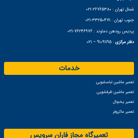
شمال تهران :
26765380-021
جنوب تهران :
33250471-021
پردیس رودهن دماوند :
76246976-021
دفتر مرکزی
:
91091195 – 021
خدمات
تعمیر ماشین لباسشویی
تعمیر ماشین ظرفشویی
تعمیر یخچال
تعمیر ماکروفر
تعمیرگاه مجاز فاران سرویس