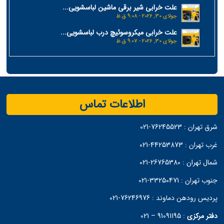
علت خرابی شیر برقی ماشین لباسشویی...
جولای 30, 2026 - 9:08 ق.ظ
علت خرابی میکروسوئیچ درب لباسشویی...
جولای 30, 2026 - 9:07 ق.ظ
اطلاعات تماس
شرق تهران :
76245523-021
غرب تهران :
44253873-021
شمال تهران :
26765380-021
جنوب تهران :
33250471-021
پردیس رودهن دماوند :
76246976-021
دفتر مرکزی
:
91091195 – 021