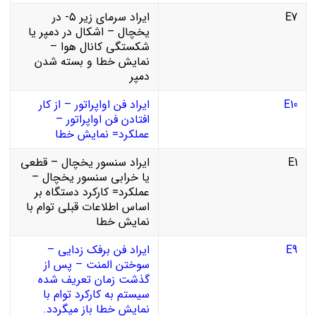
E7
ایراد سرمای زیر ۵- در
یخچال – اشکال در دمپر یا
شکستگی کانال هوا –
نمایش خطا و بسته شدن
دمپر
E10
ایراد فن اواپراتور – از کار
افتادن فن اواپراتور –
عملکرد= نمایش خطا
E1
ایراد سنسور یخچال – قطعی
یا خرابی سنسور یخچال –
عملکرد= کارکرد دستگاه بر
اساس اطلاعات قبلی توام با
نمایش خطا
E9
ایراد فن برفک زدایی –
سوختن المنت – پس از
گذشت زمان تعریف شده
سیستم به کارکرد توام با
نمایش خطا باز میگردد.