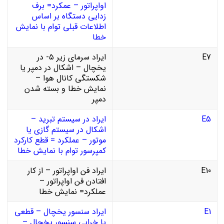
اواپراتور – عمکرد= برف
زدایی دستگاه بر اساس
اطلاعات قبلی توام با نمایش
خطا
E7
ایراد سرمای زیر ۵- در
یخچال – اشکال در دمپر یا
شکستگی کانال هوا –
نمایش خطا و بسته شدن
دمپر
E5
ایراد در سیستم تبرید –
اشکال در سیستم گازی یا
موتور – عملکرد = قطع کارکرد
کمپرسور توام با نمایش خطا
E10
ایراد فن اواپراتور – از کار
افتادن فن اواپراتور –
عملکرد= نمایش خطا
E1
ایراد سنسور یخچال – قطعی
یا خرابی سنسور یخچال –