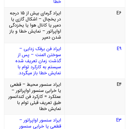
خطا
E6
ایراد گرمای بیش از ۱۵ درجه
در یخچال – اشکال گازی یا
دمپر یا کانال هوا یا یخزدگی
اواپراتور – نمایش خطا و باز
شدن دمپر
E9
ایراد فن برفک زدایی –
سوختن المنت – پس از
گذشت زمان تعریف شده
سیستم به کارکرد توام با
نمایش خطا باز میگردد.
E4
ایراد سنسور محیط – قطعی
یا خرابی سنسور اواپراتور –
عملکرد = کارکرد فن کندانسور
طبق تعریف قبلی توام با
نمایش خطا
E3
ایراد سنسور اواپراتور –
قطعی یا خرابی سنسور