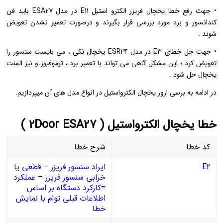
• جهت رفع خطا یخچال فریزر الکترو استیل E11 در مدل ESA27 باید فن
کندانسور و برد مورد بررسی قرار بگیرند و درصورت تعمیر نشدن تعویض
شوند .
• جهت حل خطای E3 در مدل ESR24 یخچال تکی ، می بایست سنسور را
تعویض کرد ؛ این مشکل گاهی می تواند با تعمیر برد ، ترموفیوز و نیز المنت
یخچال حل شود .
در ادامه به برسی ارور یخچال الکترواستیل در انواع مدل های آن میپردازیم.
خطا یخچال الکترواستیل ( ۲Door ESA27 )
کد خطا
شرح خطا
E2
ایراد سنسور فریزر – قطعی یا
خرابی سنسور فریزر – عملکرد
=کارکرد دستگاه بر اساس
اطلاعات قبلی توام با نمایش
خطا