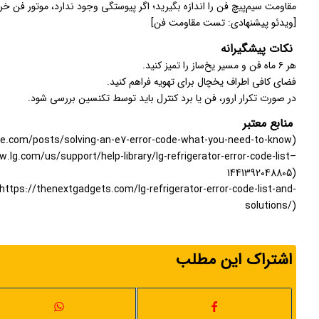
مقاومت سیم‌پیچ فن را اندازه بگیرید؛ اگر پیوستگی وجود ندارد، موتور فن 
[ویدئو پیشنهادی: تست مقاومت فن]
نکات پیشگیرانه
هر ۶ ماه فن و مسیر یخ‌ساز را تمیز کنید.
فضای کافی اطراف یخچال برای تهویه فراهم کنید.
در صورت تکرار ارور، فن یا برد کنترل باید توسط تکنسین بررسی شود.
منابع معتبر
nce.com/posts/solving-an-e7-error-code-what-you-need-to-know)
om/us/support/help-library/lg-refrigerator-error-code-list–
1441392048805)
ps://thenextgadgets.com/lg-refrigerator-error-code-list-and-
solutions/)
اشتراک این مطلب