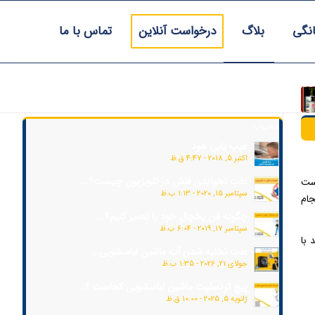
انگی
بلاگ
درخواست آنلاین
تماس با ما
محبوب
عیب یابی هود
اکتبر 5, 2018 - 4:47 ق.ظ
علت نخواندن فلش در تلویزیون چیست؟...
ست
سپتامبر 15, 2020 - 1:13 ب.ظ
جام
چگونه فن یخچال خود را تعمیر کنیم؟...
سپتامبر 17, 2019 - 6:04 ب.ظ
 با
علت تخلیه شدن آب ماشین لباسشویی...
جولای 21, 2026 - 1:35 ب.ظ
پیچ ترنسلیت ماشین لباسشویی کجاست ؟...
ژانویه 5, 2025 - 10:00 ق.ظ