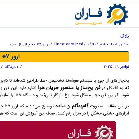
بلاگ
مکان شما:
خانه
/
بلاگ
/
Uncategorized
/
ارور e7 یخچال ال جی
ارور e7 یخچال ال جی
نوامبر 29, 2025
/
0 دیدگاه
/
یخچال‌های ال جی با سیستم هوشمند تشخیص خطا طراحی شده‌اند تا کاربران ب
فن یخ‌ساز یا سنسور جریان هوا
که به اختلال در
اشاره دارد. این فن وظ
شود. اگر این فن دچار مشکل شود، یخ‌ساز کار نمی‌کند و دستگاه خطا را نمای
گام‌به‌گام و ساده
در این مقاله، به‌صورت
توضیح می‌دهیم که ارور E7 چه معنایی دارد، چه
ابزارهای خانگی مشکل را در منزل رفع کنید. هدف این آموزش آن است که هر ک