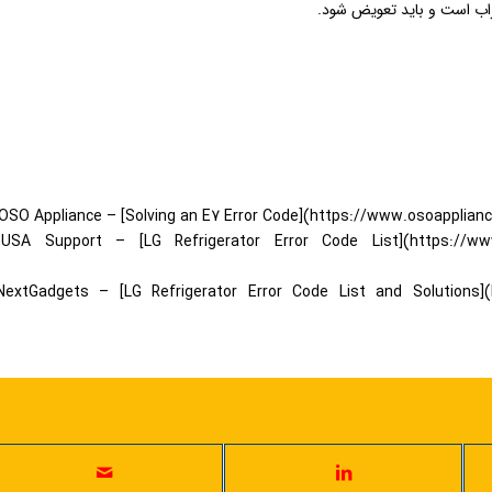
خراب است و باید تعویض شود.
OSO Appliance – [Solving an E7 Error Code](https://www.osoapplia
USA Support – [LG Refrigerator Error Code List](https://www.lg.c
NextGadgets – [LG Refrigerator Error Code List and Solutions](htt