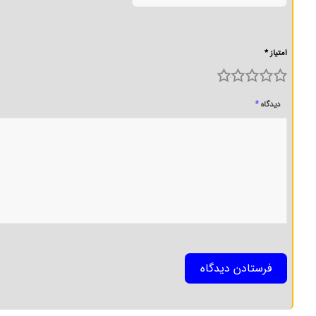
امتیاز *
5
4
3
2
1
*
دیدگاه