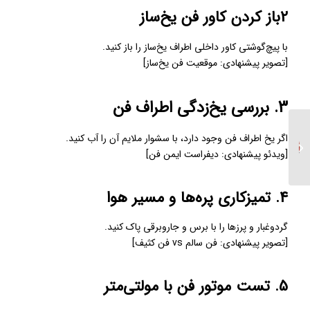
2باز کردن کاور فن یخ‌ساز
با پیچ‌گوشتی کاور داخلی اطراف یخ‌ساز را باز کنید.
[تصویر پیشنهادی: موقعیت فن یخ‌ساز]
3. بررسی یخ‌زدگی اطراف فن
اگر یخ اطراف فن وجود دارد، با سشوار ملایم آن را آب کنید.
ارور f در یخچال فریزر ال
[ویدئو پیشنهادی: دیفراست ایمن فن]
جی
4. تمیزکاری پره‌ها و مسیر هوا
گردوغبار و پرزها را با برس و جاروبرقی پاک کنید.
[تصویر پیشنهادی: فن سالم vs فن کثیف]
5. تست موتور فن با مولتی‌متر