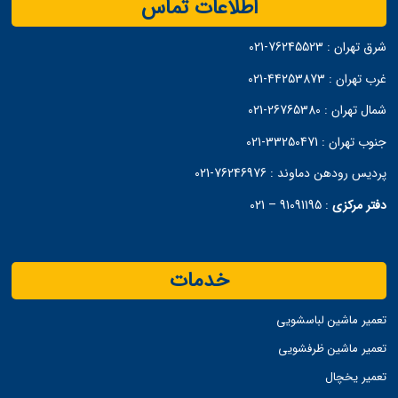
اطلاعات تماس
شرق تهران :
76245523-021
غرب تهران :
44253873-021
شمال تهران :
26765380-021
جنوب تهران :
33250471-021
پردیس رودهن دماوند :
76246976-021
دفتر مرکزی
:
91091195 – 021
خدمات
تعمیر ماشین لباسشویی
تعمیر ماشین ظرفشویی
تعمیر یخچال