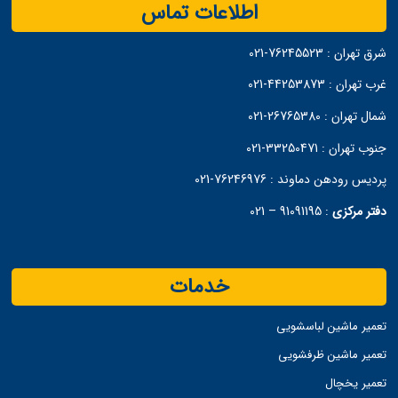
اطلاعات تماس
شرق تهران :
76245523-021
غرب تهران :
44253873-021
شمال تهران :
26765380-021
جنوب تهران :
33250471-021
پردیس رودهن دماوند :
76246976-021
دفتر مرکزی
:
91091195 – 021
خدمات
تعمیر ماشین لباسشویی
تعمیر ماشین ظرفشویی
تعمیر یخچال