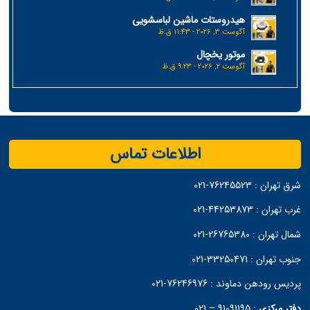
هیدروستات ماشین لباسشویی
آگوست 3, 2026 - 11:43 ق.ظ
موتور یخچال
آگوست 2, 2026 - 9:23 ق.ظ
اطلاعات تماس
شرق تهران :
76245523-021
غرب تهران :
44253873-021
شمال تهران :
26765380-021
جنوب تهران :
33250471-021
پردیس رودهن دماوند :
76246976-021
دفتر مرکزی
:
91091195 – 021