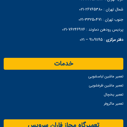
شمال تهران :
26765380-021
جنوب تهران :
33250471-021
پردیس رودهن دماوند :
76246976-021
دفتر مرکزی
:
91091195 – 021
خدمات
تعمیر ماشین لباسشویی
تعمیر ماشین ظرفشویی
تعمیر یخچال
تعمیر ماکروفر
تعمیرگاه مجاز فاران سرویس