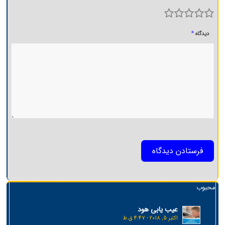
5
4
3
2
1
*
دیدگاه
محبوب
عیب یابی هود
اکتبر 5, 2018 - 4:47 ق.ظ