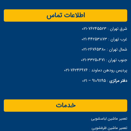
اطلاعات تماس
شرق تهران :
76245523-021
غرب تهران :
44253873-021
شمال تهران :
26765380-021
جنوب تهران :
33250471-021
پردیس رودهن دماوند :
76246976-021
دفتر مرکزی
:
91091195 – 021
خدمات
تعمیر ماشین لباسشویی
تعمیر ماشین ظرفشویی