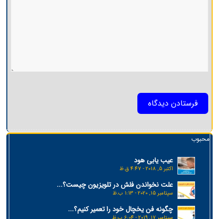
محبوب
عیب یابی هود
اکتبر 5, 2018 - 4:47 ق.ظ
علت نخواندن فلش در تلویزیون چیست؟...
سپتامبر 15, 2020 - 1:13 ب.ظ
چگونه فن یخچال خود را تعمیر کنیم؟...
سپتامبر 17, 2019 - 6:04 ب.ظ