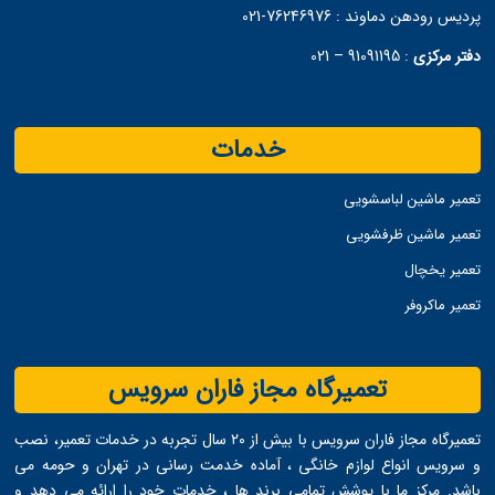
پردیس رودهن دماوند :
76246976-021
دفتر مرکزی
:
91091195 – 021
خدمات
تعمیر ماشین لباسشویی
تعمیر ماشین ظرفشویی
تعمیر یخچال
تعمیر ماکروفر
تعمیرگاه مجاز فاران سرویس
تعمیرگاه مجاز فاران سرویس با بیش از ۲۰ سال تجربه در خدمات تعمیر، نصب
و سرویس انواع لوازم خانگی ، آماده خدمت ‌رسانی در تهران و حومه می
‌باشد. مرکز ما با پوشش تمامی برند ها ، خدمات خود را ارائه می ‌دهد و