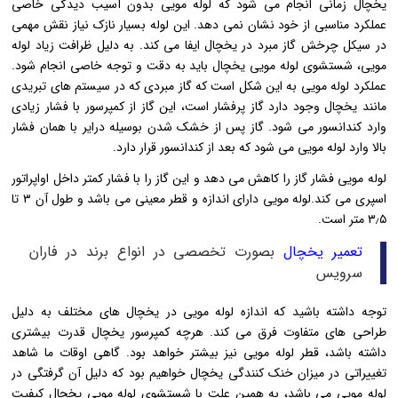
یخچال زمانی انجام می شود که لوله مویی بدون آسیب دیدگی خاصی
عملکرد مناسبی از خود نشان نمی دهد. این لوله بسیار نازک نیاز نقش مهمی
در سیکل چرخش گاز مبرد در یخچال ایفا می کند. به دلیل ظرافت زیاد لوله
مویی، شستشوی لوله مویی یخچال باید به دقت و توجه خاصی انجام شود.
عملکرد لوله مویی به این شکل است که گاز مبردی که در سیستم های تبریدی
مانند یخچال وجود دارد گاز پرفشار است، این گاز از کمپرسور با فشار زیادی
وارد کندانسور می شود. گاز پس از خشک شدن بوسیله درایر با همان فشار
بالا وارد لوله مویی می شود که بعد از کندانسور قرار دارد.
لوله مویی فشار گاز را کاهش می دهد و این گاز را با فشار کمتر داخل اواپراتور
اسپری می کند.لوله مویی دارای اندازه و قطر معینی می باشد و طول آن ۳ تا
۳٫۵ متر است.
تعمیر یخچال
بصورت تخصصی در انواع برند در فاران
سرویس
توجه داشته باشید که اندازه لوله مویی در یخچال های مختلف به دلیل
طراحی های متفاوت فرق می کند. هرچه کمپرسور یخچال قدرت بیشتری
داشته باشد، قطر لوله مویی نیز بیشتر خواهد بود. گاهی اوقات ما شاهد
تغییراتی در میزان خنک کنندگی یخچال خواهیم بود که دلیل آن گرفتگی در
لوله مویی می باشد، به همین علت با شستشوی لوله مویی یخچال کیفیت