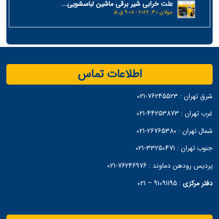
علت خرابی شیر برقی ماشین لباسشویی...
جولای 30, 2026 - 9:08 ق.ظ
اطلاعات تماس
شرق تهران :
76245523-021
غرب تهران :
44253873-021
شمال تهران :
26765380-021
جنوب تهران :
33250471-021
پردیس رودهن دماوند :
76246976-021
دفتر مرکزی
:
91091195 – 021