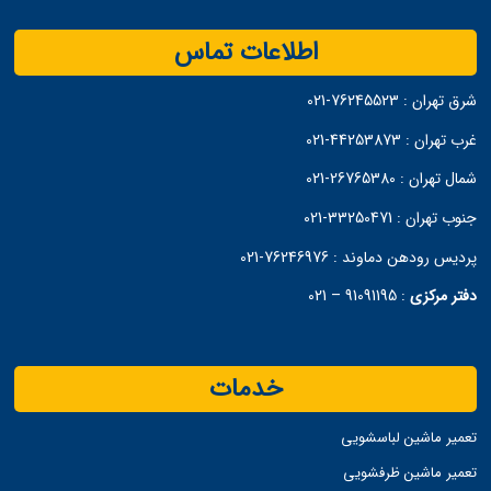
اطلاعات تماس
شرق تهران :
76245523-021
غرب تهران :
44253873-021
شمال تهران :
26765380-021
جنوب تهران :
33250471-021
پردیس رودهن دماوند :
76246976-021
دفتر مرکزی
:
91091195 – 021
خدمات
تعمیر ماشین لباسشویی
تعمیر ماشین ظرفشویی