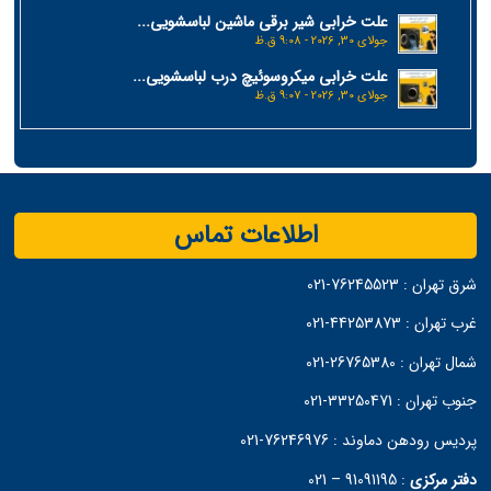
علت خرابی شیر برقی ماشین لباسشویی...
جولای 30, 2026 - 9:08 ق.ظ
علت خرابی میکروسوئیچ درب لباسشویی...
جولای 30, 2026 - 9:07 ق.ظ
اطلاعات تماس
شرق تهران :
76245523-021
غرب تهران :
44253873-021
شمال تهران :
26765380-021
جنوب تهران :
33250471-021
پردیس رودهن دماوند :
76246976-021
دفتر مرکزی
:
91091195 – 021