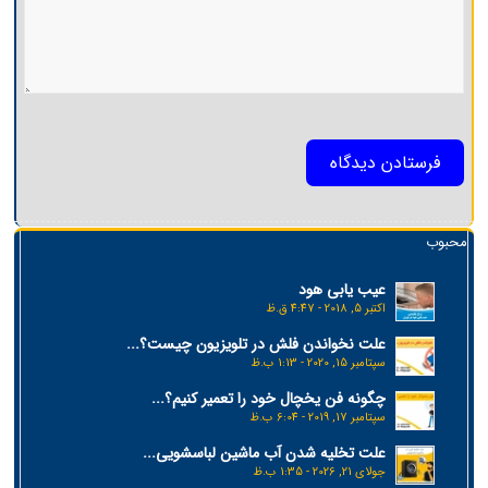
محبوب
عیب یابی هود
اکتبر 5, 2018 - 4:47 ق.ظ
علت نخواندن فلش در تلویزیون چیست؟...
سپتامبر 15, 2020 - 1:13 ب.ظ
چگونه فن یخچال خود را تعمیر کنیم؟...
سپتامبر 17, 2019 - 6:04 ب.ظ
علت تخلیه شدن آب ماشین لباسشویی...
جولای 21, 2026 - 1:35 ب.ظ