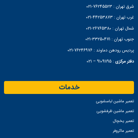
شرق تهران :
76245523-021
غرب تهران :
44253873-021
شمال تهران :
26765380-021
جنوب تهران :
33250471-021
پردیس رودهن دماوند :
76246976-021
دفتر مرکزی
:
91091195 – 021
خدمات
تعمیر ماشین لباسشویی
تعمیر ماشین ظرفشویی
تعمیر یخچال
تعمیر ماکروفر