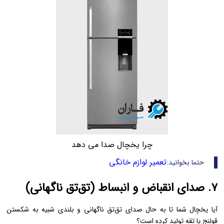
چرا یخچال صدا می دهد
تعمیر لوازم خانگی
حتما بخوانید:
۷. صدای انقباض و انبساط (تق‌تق ناگهانی)
آیا یخچال شما تا به حال صدای تق‌تق ناگهانی و بلندی شبیه به شکستن
قولنج یا تقه تولید کرده است؟