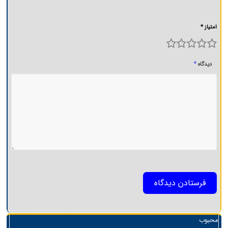
امتیاز *
5
4
3
2
1
*
دیدگاه
محبوب