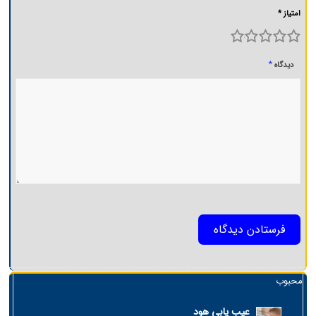
امتیاز *
5
4
3
2
1
*
دیدگاه
محبوب
عیب یابی هود