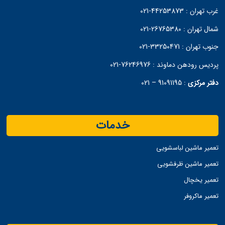
غرب تهران :
44253873-021
شمال تهران :
26765380-021
جنوب تهران :
33250471-021
پردیس رودهن دماوند :
76246976-021
دفتر مرکزی
:
91091195 – 021
خدمات
تعمیر ماشین لباسشویی
تعمیر ماشین ظرفشویی
تعمیر یخچال
تعمیر ماکروفر