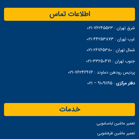
اطلاعات تماس
شرق تهران :
76245523-021
غرب تهران :
44253873-021
شمال تهران :
26765380-021
جنوب تهران :
33250471-021
پردیس رودهن دماوند :
76246976-021
دفتر مرکزی
:
91091195 – 021
خدمات
تعمیر ماشین لباسشویی
تعمیر ماشین ظرفشویی