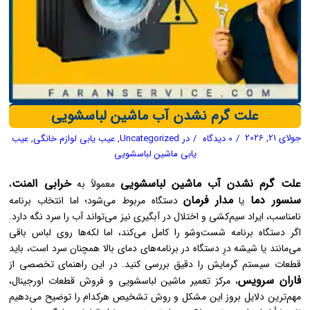
علت گرم نشدن آب ماشین لباسشویی
جولای 21, 2026
/
0 دیدگاه
/
در
Uncategorized
,
عیب یابی لوازم خانگی
,
عیب
یابی ماشین لباسشویی
علت گرم نشدن آب ماشین لباسشویی
خرابی المنت
معمولاً به
،
سنسور دما
مدار فرمان
یا
دستگاه مربوط می‌شود؛ اما انتخاب برنامه
نامناسب، ایراد سیم‌کشی و اختلال در آبگیری نیز می‌تواند آب را سرد نگه دارد.
اگر دستگاه برنامه شست‌وشو را کامل می‌کند، اما لکه‌ها روی لباس باقی
می‌مانند یا شیشه درِ دستگاه در برنامه‌های دمای بالا همچنان سرد است، باید
قطعات سیستم گرمایش را دقیق بررسی کنید. در این راهنمای تخصصی از
فاران سرویس
، مرکز تعمیر ماشین لباسشویی و فروش قطعات اورجینال،
مهم‌ترین دلایل بروز این مشکل و روش تشخیص هرکدام را توضیح می‌دهیم