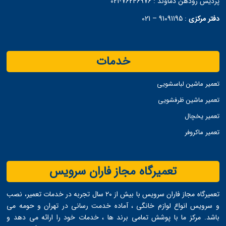
پردیس رودهن دماوند :
76246976-021
دفتر مرکزی
:
91091195 – 021
خدمات
تعمیر ماشین لباسشویی
تعمیر ماشین ظرفشویی
تعمیر یخچال
تعمیر ماکروفر
تعمیرگاه مجاز فاران سرویس
تعمیرگاه مجاز فاران سرویس با بیش از ۲۰ سال تجربه در خدمات تعمیر، نصب
و سرویس انواع لوازم خانگی ، آماده خدمت ‌رسانی در تهران و حومه می
‌باشد. مرکز ما با پوشش تمامی برند ها ، خدمات خود را ارائه می ‌دهد و