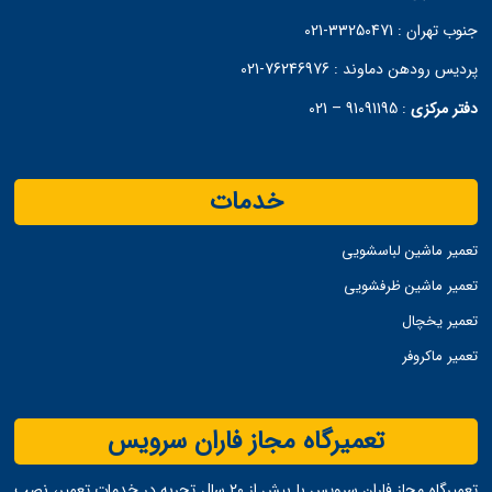
جنوب تهران :
33250471-021
پردیس رودهن دماوند :
76246976-021
دفتر مرکزی
:
91091195 – 021
خدمات
تعمیر ماشین لباسشویی
تعمیر ماشین ظرفشویی
تعمیر یخچال
تعمیر ماکروفر
تعمیرگاه مجاز فاران سرویس
تعمیرگاه مجاز فاران سرویس با بیش از ۲۰ سال تجربه در خدمات تعمیر، نصب