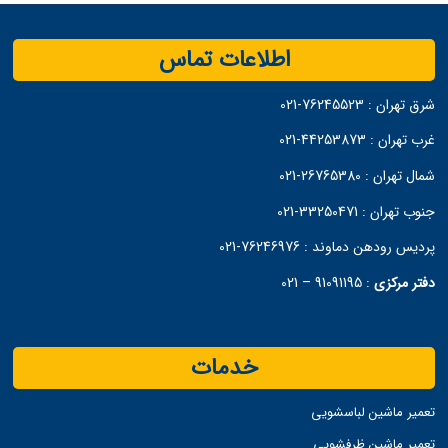
اطلاعات تماس
شرق تهران :
76245523-021
غرب تهران :
44253873-021
شمال تهران :
26765380-021
جنوب تهران :
33250471-021
پردیس رودهن دماوند :
76246976-021
دفتر مرکزی
:
91091195 – 021
خدمات
تعمیر ماشین لباسشویی
تعمیر ماشین ظرفشویی