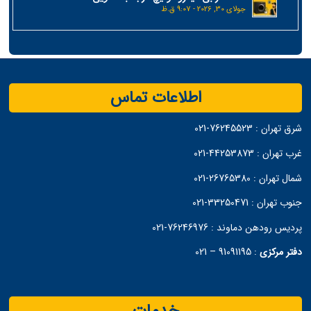
جولای 30, 2026 - 9:07 ق.ظ
اطلاعات تماس
شرق تهران :
76245523-021
غرب تهران :
44253873-021
شمال تهران :
26765380-021
جنوب تهران :
33250471-021
پردیس رودهن دماوند :
76246976-021
دفتر مرکزی
:
91091195 – 021