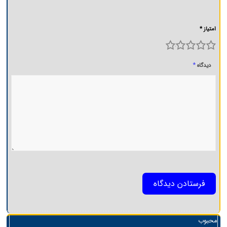
امتیاز *
5
4
3
2
1
*
دیدگاه
محبوب