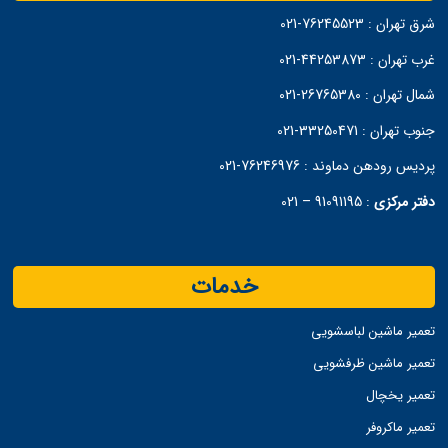
شرق تهران :
76245523-021
غرب تهران :
44253873-021
شمال تهران :
26765380-021
جنوب تهران :
33250471-021
پردیس رودهن دماوند :
76246976-021
دفتر مرکزی
:
91091195 – 021
خدمات
تعمیر ماشین لباسشویی
تعمیر ماشین ظرفشویی
تعمیر یخچال
تعمیر ماکروفر