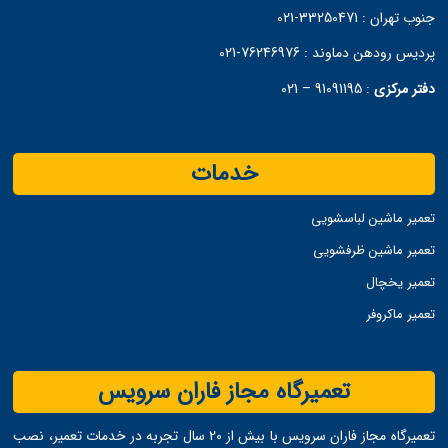
جنوب تهران :
33250471-021
پردیس رودهن دماوند :
76246976-021
دفتر مرکزی
:
91091195 – 021
خدمات
تعمیر ماشین لباسشویی
تعمیر ماشین ظرفشویی
تعمیر یخچال
تعمیر ماکروفر
تعمیرگاه مجاز فاران سرویس
تعمیرگاه مجاز فاران سرویس با بیش از ۲۰ سال تجربه در خدمات تعمیر، نصب