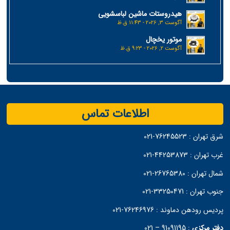
هیدروستات ماشین لباسشویی
آگوست 3, 2026 - 11:43 ق.ظ
موتور یخچال
آگوست 2, 2026 - 9:23 ق.ظ
اطلاعات تماس
شرق تهران :
76245523-021
غرب تهران :
44253873-021
شمال تهران :
26765380-021
جنوب تهران :
33250471-021
پردیس رودهن دماوند :
76246976-021
دفتر مرکزی
:
91091195 – 021