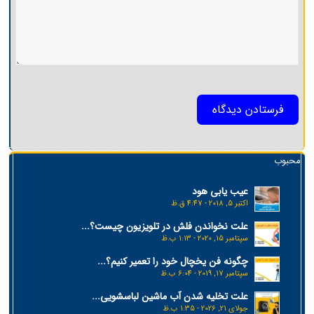
محبوب
عیب یابی هود
اکتبر 5, 2018 - 4:47 ق.ظ
علت نخواندن فلش در تلویزیون چیست؟...
سپتامبر 15, 2020 - 1:13 ب.ظ
چگونه فن یخچال خود را تعمیر کنیم؟...
سپتامبر 17, 2019 - 6:04 ب.ظ
علت تخلیه شدن آب ماشین لباسشویی...
جولای 21, 2026 - 1:35 ب.ظ