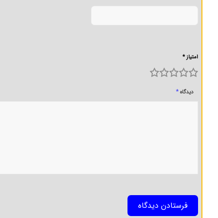
امتیاز *
5
4
3
2
1
*
دیدگاه