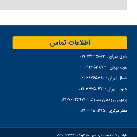
اطلاعات تماس
شرق تهران :
76245523-021
غرب تهران :
44253873-021
شمال تهران :
26765380-021
جنوب تهران :
33250471-021
پردیس رودهن دماوند :
76246976-021
دفتر مرکزی
:
91091195 – 021
طراحی شده توسط تیم هیوا مارکتینگ 09306923334