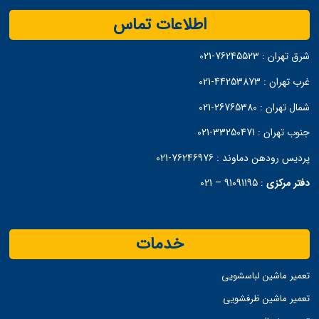
اطلاعات تماس
شرق تهران :
76245523-021
غرب تهران :
44253873-021
شمال تهران :
26765380-021
جنوب تهران :
33250471-021
پردیس رودهن دماوند :
76246976-021
دفتر مرکزی
:
91091195 – 021
خدمات
تعمیر ماشین لباسشویی
تعمیر ماشین ظرفشویی