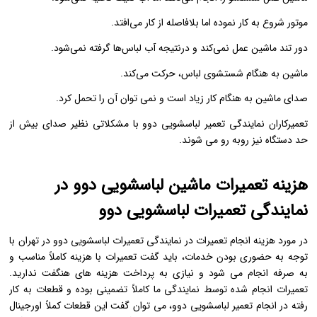
ﻣﻮﺗﻮر ﺷﺮوع ﺑﻪ ﮐﺎر ﻧﻤﻮده اﻣﺎ ﺑﻼﻓﺎﺻﻠﻪ از ﮐﺎر می‌افتد.
دور ﺗﻨﺪ ﻣﺎﺷﯿﻦ ﻋﻤﻞ نمی‌کند و درنتیجه آب لباس‌ها ﮔﺮﻓﺘﻪ نمی‌شود.
ﻣﺎﺷﯿﻦ ﺑﻪ ﻫﻨﮕﺎم ﺷﺴﺘﺸﻮی ﻟﺒﺎس، ﺣﺮﮐﺖ می‌کند.
ﺻﺪای ﻣﺎﺷﯿﻦ ﺑﻪ ﻫﻨﮕﺎم ﮐﺎر زﯾﺎد اﺳﺖ و نمی توان آن را تحمل کرد.
تعمیرکاران نمایندگی تعمیر لباسشویی دوو با مشکلاتی نظیر صدای بیش از
حد دستگاه نیز روبه رو می شوند.
هزینه تعمیرات ماشین لباسشویی دوو در
نمایندگی تعمیرات لباسشویی دوو
در مورد هزینه انجام تعمیرات در نمایندگی تعمیرات لباسشویی دوو در تهران با
توجه به حضوری بودن خدمات، باید گفت تعمیرات با هزینه کاملاً مناسب و
به صرفه انجام می شود و نیازی به پرداخت هزینه های هنگفت ندارید.
تعمیرات انجام شده توسط نمایندگی ما کاملاً تضمینی بوده و قطعات به کار
رفته در انجام تعمیر لباسشویی دوو، می توان گفت این قطعات کملاً اورجینال