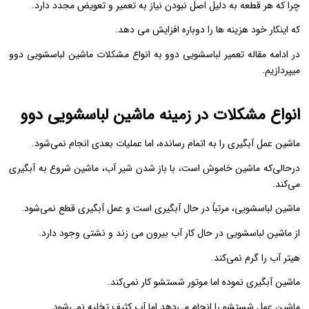
چرا که هر قطعه به دلیل اصل نبودن نیاز به تعمیر و تعویض مجدد دارد.
که اینکار خود هزینه ها را دوباره افزایش می دهد.
در ادامه مقاله تعمیر لباسشویی دوو به انواع مشکلات ماشین لباسشویی دوو
میپردازیم.
انواع مشکلات در زمینه ماشین لباسشویی دوو
ﻣﺎﺷﯿﻦ ﻋﻤﻞ آﺑﮕﯿﺮی را ﺑﻪ اﺗﻤﺎم رﺳﺎﻧﺪه، اﻣﺎ ﻋﻤﻠﯿﺎت ﺑﻌﺪی اﻧﺠﺎم نمی‌شود.
درحالی‌که ﻣﺎﺷﯿﻦ ﺧﺎﻣﻮش اﺳﺖ، ﺑﺎ ﺑﺎز ﺷﺪن ﺷﯿﺮ آب، ﻣﺎﺷﯿﻦ ﺷﺮوع ﺑﻪ آﺑﮕﯿﺮی
می‌کند.
ﻣﺎﺷﯿﻦ لباسشویی، مرتباً در ﺣﺎل آﺑﮕﯿﺮی اﺳﺖ و ﻋﻤﻞ آﺑﮕﯿﺮی ﻗﻄﻊ نمی‌شود.
از ﻣﺎﺷﯿﻦ لباسشویی در ﺣﺎل ﮐﺎر آب بیرون می زند و نشتی وجود دارد.
ﻫﯿﺘﺮ آب را ﮔﺮم نمی‌کند.
ﻣﺎﺷﯿﻦ آﺑﮕﯿﺮی ﻧﻤﻮده اﻣﺎ ﻣﻮﺗﻮر ﺷﺴﺘﺸﻮ ﮐﺎر نمی‌کند.
ﻣﺎﺷﯿﻦ ﻋﻤﻞ ﺷﺴﺘﺸﻮ را اﻧﺠﺎم می‌دهد اﻣﺎ آب ﮐﺜﯿﻒ ﺗﺨﻠﯿﻪ نمی‌شود.