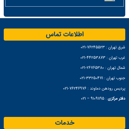
اطلاعات تماس
شرق تهران :
76245523-021
غرب تهران :
44253873-021
شمال تهران :
26765380-021
جنوب تهران :
33250471-021
پردیس رودهن دماوند :
76246976-021
دفتر مرکزی
:
91091195 – 021
خدمات