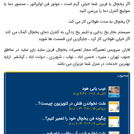
اگر یخچال یا فریزر شما خیلی گرم است ، موتور فن اواپراتور ، سنسور دما یا
سوئیچ کنترل دما را بررسی کنید.
6) یخچال به مدت طولانی کار می کند:
سیستم بخار یخ زدایی و تایمر یخ زدگی به کنترل دمای یخچال کمک می کند.
اگر خیلی طولانی کار کرد ، جایگزین این قسمت ها شوید.
فاران سرویس تعمیرگاه مجاز تعمیرات یخچال فریزر ساید بای ساید در مناطق
شهرری
جنوب تهران ، منیره ، حسن اباد ، نواب ،
، دولت اباد ، کیانشر ارایه
بهترین خدمات در منزل شما عزیزان می باشد
محبوب
عیب یابی هود
اکتبر 5, 2018 - 4:47 ق.ظ
علت نخواندن فلش در تلویزیون چیست؟...
سپتامبر 15, 2020 - 1:13 ب.ظ
چگونه فن یخچال خود را تعمیر کنیم؟...
سپتامبر 17, 2019 - 6:04 ب.ظ
علت تخلیه شدن آب ماشین لباسشویی...