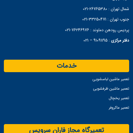
شمال تهران :
26765380-021
جنوب تهران :
33250471-021
پردیس رودهن دماوند :
76246976-021
دفتر مرکزی
:
91091195 – 021
خدمات
تعمیر ماشین لباسشویی
تعمیر ماشین ظرفشویی
تعمیر یخچال
تعمیر ماکروفر
تعمیرگاه مجاز فاران سرویس