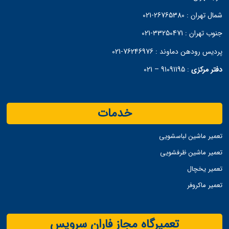
شمال تهران :
26765380-021
جنوب تهران :
33250471-021
پردیس رودهن دماوند :
76246976-021
دفتر مرکزی
:
91091195 – 021
خدمات
تعمیر ماشین لباسشویی
تعمیر ماشین ظرفشویی
تعمیر یخچال
تعمیر ماکروفر
تعمیرگاه مجاز فاران سرویس