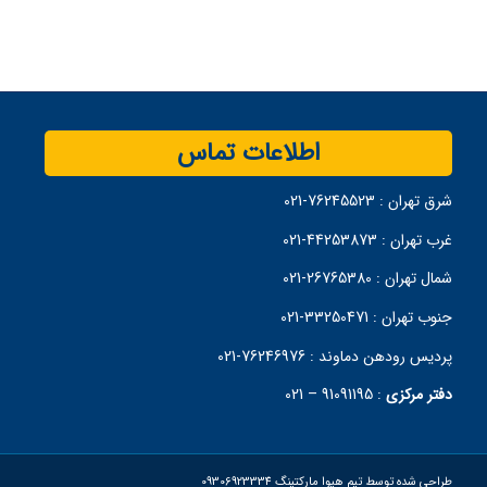
اطلاعات تماس
شرق تهران :
76245523-021
غرب تهران :
44253873-021
شمال تهران :
26765380-021
جنوب تهران :
33250471-021
پردیس رودهن دماوند :
76246976-021
دفتر مرکزی
:
91091195 – 021
طراحی شده توسط تیم هیوا مارکتینگ 09306923334