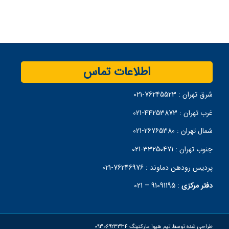
اطلاعات تماس
شرق تهران :
76245523-021
غرب تهران :
44253873-021
شمال تهران :
26765380-021
جنوب تهران :
33250471-021
پردیس رودهن دماوند :
76246976-021
دفتر مرکزی
:
91091195 – 021
طراحی شده توسط تیم هیوا مارکتینگ 09306923334