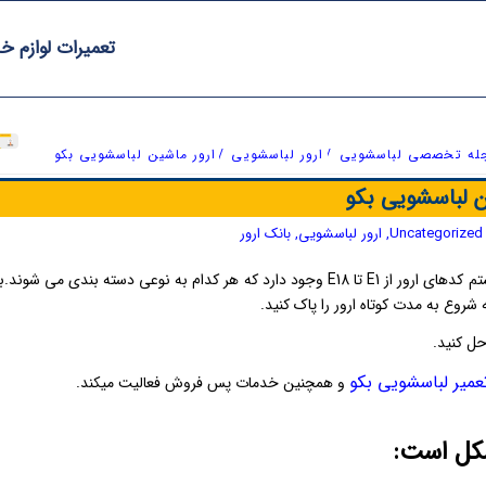
تعمیرات لوازم خ
له تخصصی لباسشویی
/
ارور لباسشویی
/
ارور ماشین لباسشویی بکو
ن لباسشویی بکو
Uncategorized
,
ارور لباسشویی
,
بانک ارور
سیستم ارور ماشین لباسشویی بکو از نوع سیستم های ساده است و این سیستم کدهای ارور از E1 تا E18 وجود دارد که هر کدام به نوعی دسته بندی می 
روع به مدت کوتاه ارور را پاک کنید.
حل کنید.
میر لباسشویی بکو
و همچنین خدمات پس فروش فعالیت میکند.
شکل است: