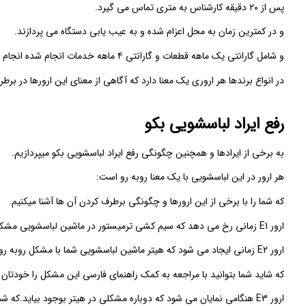
پس از ۲۰ دقیقه کارشناس به متری تماس می گیرد.
و در کمترین زمان به محل اعزام شده و به عیب یابی دستگاه می پردازند.
و شامل گارانتی یک ماهه قطعات و گارانتی ۴ ماهه خدمات انجام شده انجام خدمات در محل، میباشد.
در انواع برندها هر اروری یک معنا دارد که آگاهی از معنای این ارورها در بر
رفع ایراد لباسشویی بکو
به برخی از ایرادها و همچنین چگونگی رفع ایراد لباسشویی بکو میپردازیم.
هر ارور در این لباسشویی با یک معنا روبه رو است:
که شما را با برخی از این ارورها و چگونگی برطرف کردن آن ها آشنا میکنیم.
ارور E1 زمانی رخ می دهد که سیم کشی ترمیستور در ماشین لباسشویی مشکل دارد.
ارور E2 زمانی ایجاد می شود که هیتر ماشین لباسشویی شما با مشکل روبه رو شده باشد.
که شاید شما بتوانید با مراجعه به کمک راهنمای فارسی این مشکل را خودتان ر
ارور E3 هنگامی نمایان می شود که دوباره مشکلی در هیتر بوجود بیاید.که شما میتوانید در این هنگام رله برد هیتر را بررسی کنید.