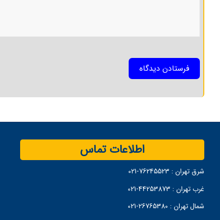
اطلاعات تماس
شرق تهران :
76245523-021
غرب تهران :
44253873-021
شمال تهران :
26765380-021