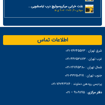
علت خرابی میکروسوئیچ درب لباسشویی...
جولای 30, 2026 - 9:07 ق.ظ
اطلاعات تماس
شرق تهران :
76245523-021
غرب تهران :
44253873-021
شمال تهران :
26765380-021
جنوب تهران :
33250471-021
پردیس رودهن دماوند :
76246976-021
دفتر مرکزی
:
91091195 – 021