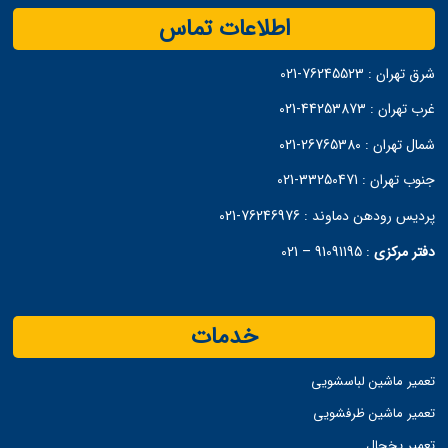
اطلاعات تماس
شرق تهران :
76245523-021
غرب تهران :
44253873-021
شمال تهران :
26765380-021
جنوب تهران :
33250471-021
پردیس رودهن دماوند :
76246976-021
دفتر مرکزی
:
91091195 – 021
خدمات
تعمیر ماشین لباسشویی
تعمیر ماشین ظرفشویی
تعمیر یخچال