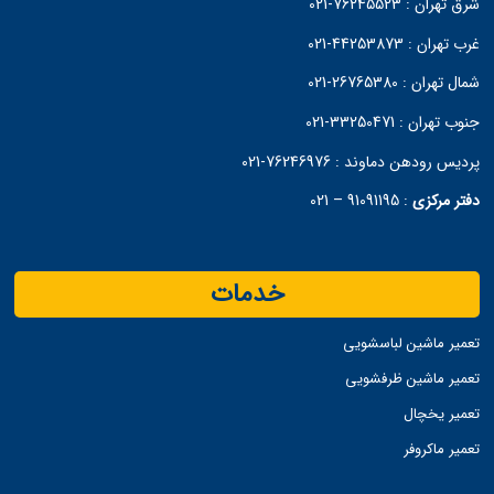
شرق تهران :
76245523-021
غرب تهران :
44253873-021
شمال تهران :
26765380-021
جنوب تهران :
33250471-021
پردیس رودهن دماوند :
76246976-021
دفتر مرکزی
:
91091195 – 021
خدمات
تعمیر ماشین لباسشویی
تعمیر ماشین ظرفشویی
تعمیر یخچال
تعمیر ماکروفر