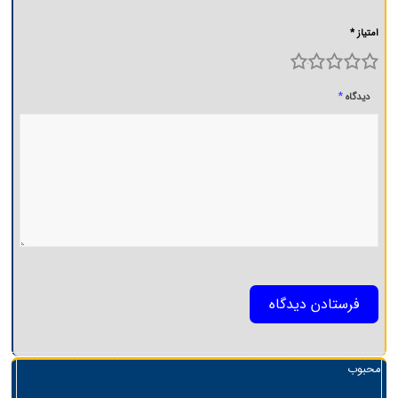
امتیاز *
5
4
3
2
1
*
دیدگاه
محبوب