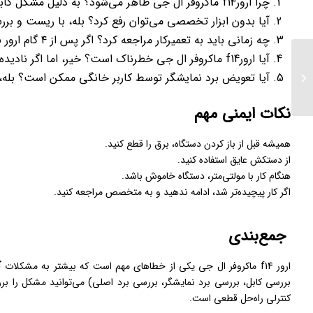
چرا ارورf14 ماکروفر ال جی ظاهر می‌شود؟ به دلیل مشکل کابل فلت، برد نمایشگر یا برد اصلی.
آیا بدون ابزار تخصصی می‌توان رفع کرد؟ بله، با ریست و برر
چه زمانی باید به تعمیرکار مراجعه کرد؟ اگر پس از ۴ گام ارور باقی بماند یا برد آسیب‌دیده باشد.
آیا ارورf14 ماکروفر ال جی خطرناک است؟ خیر، اما اگر نادیده گرفته شود، عملکرد دستگاه مختل می‌شود.
آیا تعویض برد نمایشگر توسط کاربر خانگی ممکن است؟ بله، با
تعمیر ماشین لباسشویی
نکات ایمنی مهم
همیشه قبل از باز کردن دستگاه، برق را قطع کنید.
از دستکش عایق استفاده کنید.
هنگام کار با مولتی‌متر، دستگاه خاموش باشد.
اگر کار پیچیده‌تر شد، ادامه ندهید و به متخصص مراجعه کنید.
جمع‌بندی
ک
ارور f14 ماکروفر ال جی یکی از خطاهای مهم است که بیشتر به مشکلات
بررسی کابل، بررسی برد نمایشگر، بررسی برد اصلی) می‌توانید مشکل را برر
کنترلی راه‌حل قطعی است.