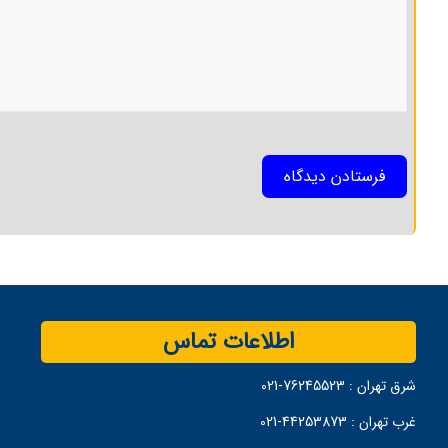
اطلاعات تماس
شرق تهران :
76245523-021
غرب تهران :
44253873-021