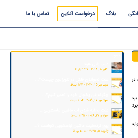
انگی
بلاگ
درخواست آنلاین
تماس با ما
محبوب
عیب یابی هود
اکتبر 5, 2018 - 4:47 ق.ظ
 در
علت نخواندن فلش در تلویزیون چیست؟...
سپتامبر 15, 2020 - 1:13 ب.ظ
چگونه فن یخچال خود را تعمیر کنیم؟...
برد
سپتامبر 17, 2019 - 6:04 ب.ظ
رد
علت تخلیه شدن آب ماشین لباسشویی...
جولای 21, 2026 - 1:35 ب.ظ
ارد
پیچ ترنسلیت ماشین لباسشویی کجاست ؟...
ژانویه 5, 2025 - 10:00 ق.ظ