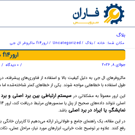
بلاگ
مکان شما:
خانه
/
بلاگ
/
Uncategorized
/
ارورf14 ماکروفر ال جی
ارورf14 ماکروفر ال جی
جولای 8, 2026
/
0 دیدگاه
/
د
ماکروفرهای ال جی به دلیل کیفیت بالا و استفاده از فناوری‌های پیشرفته، د
طول استفاده با خطاهایی مواجه شوند. یکی از خطاهای کمتر شناخته‌شده اما 
سیستم ارتباطی بین برد اصلی و برد ن
این ارور معمولاً به مشکلاتی در
اصلی نتواند داده‌های صحیح از پنل یا سنسورهای مرتبط دریافت کند، ارور f14 نمایش داده می‌شود. این خطا می‌تواند ناشی از
نمایشگر، یا ایراد در برد اصلی
باشد.
در این مقاله، یک راهنمای جامع و طولانی‌تر ارائه می‌دهیم تا کاربران خانگی ب
رفع کنند. علاوه بر توضیح علت خرابی، ابزارهای مورد نیاز، مراحل عملی، نکات 