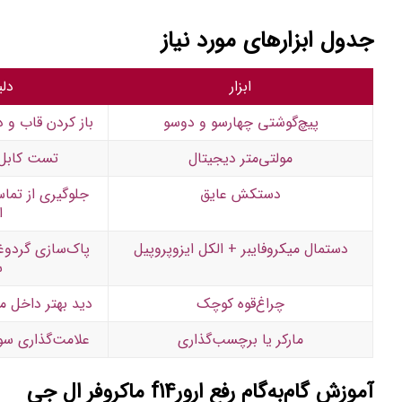
جدول ابزارهای مورد نیاز
ابزار
دلی
پیچ‌گوشتی چهارسو و دوسو
باز کردن قاب و د
مولتی‌متر دیجیتال
تست کابل 
دستکش عایق
جلوگیری از تما
ا
دستمال میکروفایبر + الکل ایزوپروپیل
پاک‌سازی گردوغب
س
چراغ‌قوه کوچک
دید بهتر داخل 
مارکر یا برچسب‌گذاری
علامت‌گذاری سوک
آموزش گام‌به‌گام رفع ارورf14 ماکروفر ال جی