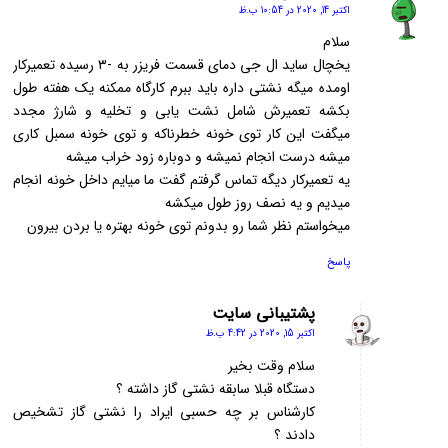
اکتبر 14, 2020 در 10:54 ب.ظ
گفته:
سلام
یخچال ساید ال جی دمای قسمت فریزر به -۳ رسیده تعمیرکار
اومده میگه نشتی داره باید ببرم کارگاه ممکنه یک هفته طول
بکشه تعمیرش شامل نشت یابی و تخلیه و شارژ مجدد
میگفت این کار توی خونه خطرناکه و توی خونه سمبل کاری
میشه درست انجام نمیشه و دوباره زود خراب میشه
یه تعمیرکار دیگه تماس گرفتم گفت ما میایم داخل خونه انجام
میدیم و یه نصف روز طول میکشه
میخواستم نظر شما رو بدونم توی خونه بهتره یا بردن بیرون
پاسخ
پشتیبانی سایت
اکتبر 15, 2020 در 4:42 ب.ظ
گفته:
سلام وقت بخیر
دستگاه قبلا سابقه نشتی گاز داشته ؟
کارشناس بر چه حسبی ایراد را نشتی گاز تشخیص
دادند ؟