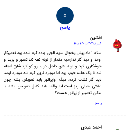
5
پاسخ
افشین
اکتبر 1, 2021 در 2:10 ب.ظ
گفته:
سلام.۱ ماه پیش یخچال ساید الجی بنده گرم شده بود.تعمیرکار
اومد و دید گاز نداره.یه مقدار از لوله کف کندانسور و برید و
جوشکاری کرد و لوله های داخل درب رو کو کرد.شارژ انجام
شد.تا یک هفته خوب بود اما دوباره فریزر گرم شد.دوباره اومد
دید گاز نشت کرده. میگه اواپراتور باید تعویض بشه چون
نشتی خیلی ریز است.آیا واقعا باید کامل تعویض بشه یا
امکان تعمییر اواپراتور هست؟
پاسخ
احمد عبدی