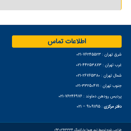
اطلاعات تماس
شرق تهران :
76245523-021
غرب تهران :
44253873-021
شمال تهران :
26765380-021
جنوب تهران :
33250471-021
پردیس رودهن دماوند :
76246976-021
دفتر مرکزی
:
91091195 – 021
طراحی شده توسط تیم هیوا مارکتینگ 09306923334