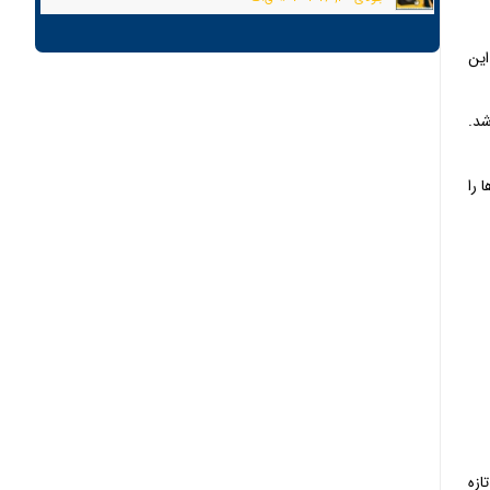
این
شد.
 را
ازه