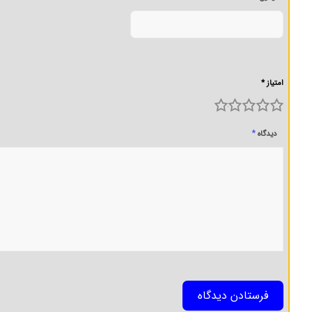
امتیاز *
5
4
3
2
1
*
دیدگاه